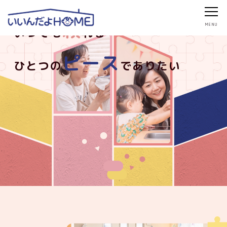
頼
いつでも
れる
ピース
ひとつの
でありたい